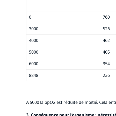
0
760
3000
526
4000
462
5000
405
6000
354
8848
236
A 5000 la ppO
2
est réduite de moitié. Cela en
3. Conséquence pour l’organisme : nécessit