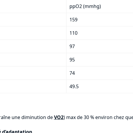
ppO
2
(mmhg)
159
110
97
95
74
49.5
traîne une diminution de
VO
2
) max de 30 % environ chez que
é d’adaptation