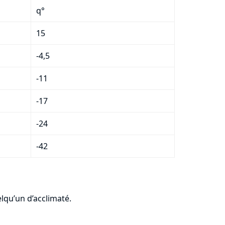
q°
15
-4,5
-11
-17
-24
-42
lqu’un d’acclimaté.