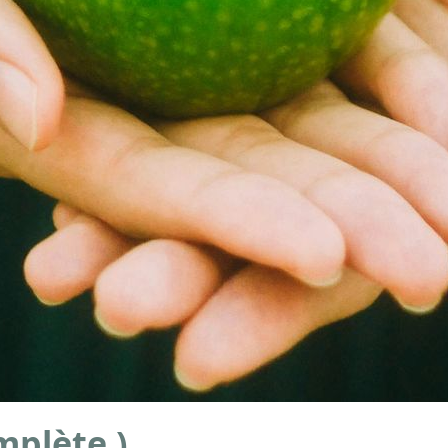
mplète )