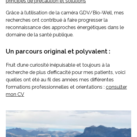
principes de précaution et solutions
Grâce à l’utilisation de la caméra GDV/Bio-Well, mes
recherches ont contribué à faire progresser la
reconnaissance des approches énergétiques dans le
domaine de la santé publique.
Un parcours original et polyvalent :
Fruit d’une curiosité inépuisable et toujours à la
recherche de plus d’efficacité pour mes patients, voici
quelles ont été au fil des années mes différentes
formations professionnelles et orientations :
consulter
mon CV
Use
the
left
and