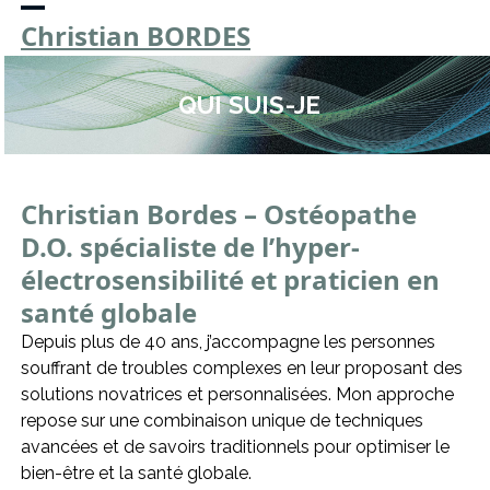
Skip
Open
Close
Christian BORDES
to
mobile
mobile
content
menu
menu
QUI SUIS-JE
Christian Bordes – Ostéopathe
D.O. spécialiste de l’hyper-
électrosensibilité et praticien en
santé globale
Depuis plus de 40 ans, j’accompagne les personnes
souffrant de troubles complexes en leur proposant des
solutions novatrices et personnalisées. Mon approche
repose sur une combinaison unique de techniques
avancées et de savoirs traditionnels pour optimiser le
bien-être et la santé globale.