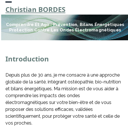
Skip
Open
Close
Christian BORDES
to
mobile
mobile
content
Comprendre Et Agir : Prévention, Bilans Énergétiques
menu
menu
Protection Contre Les Ondes Électromagnétiques
Introduction
Depuis plus de 30 ans, je me consacre à une approche
globale de la santé, intégrant ostéopathie, bio-nutrition
et bilans énergétiques. Ma mission est de vous aider à
comprendre les impacts des ondes
électromagnétiques sur votre bien-être et de vous
proposer des solutions efficaces, validées
scientifiquement, pour protéger votre santé et celle de
vos proches.