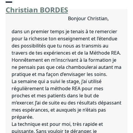
Skip
Open
Close
Christian BORDES
to
mobile
mobile
content
Bonjour Christian,
menu
menu
dans un premier temps je tenais à te remercier
pour la richesse ton enseignement et l’étendue
des possibilités que tu nous as transmis au
travers de tes expériences et de la Méthode REA.
Honnêtement en m’inscrivant à la formation je
ne pensais pas que cela chamboulerai autant ma
pratique et ma façon d’envisager les soins.
La semaine qui a suivi le stage, j’ai utilisé
régulièrement la méthode REA pour mes
proches et mes patients dans le but de
m’exercer. J’ai de suite eu des résultats dépassant
mes espérances, et auxquels je n’étais pas
préparée.
La technique est pour moi, très rapide et
puissante. Sans vouloir te déranger, je