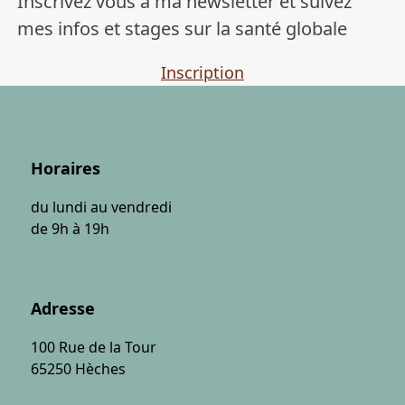
Inscrivez vous à ma newsletter et suivez
mes infos et stages sur la santé globale
Inscription
Horaires
du lundi au vendredi
de 9h à 19h
Adresse
100 Rue de la Tour
65250 Hèches