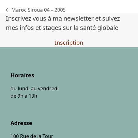
Maroc Siroua 04 – 2005
previous
Inscrivez vous à ma newsletter et suivez
post:
mes infos et stages sur la santé globale
Inscription
Horaires
du lundi au vendredi
de 9h à 19h
Adresse
100 Rue de la Tour